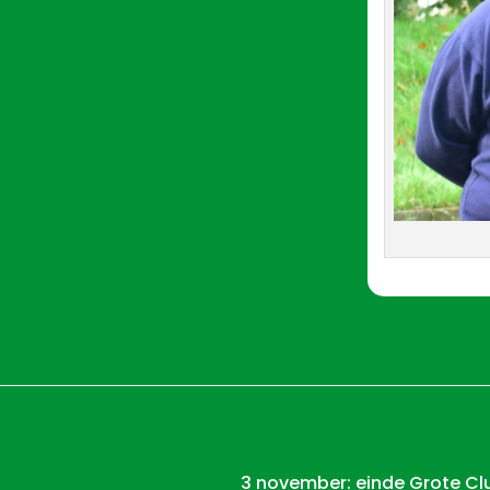
3 november: einde Grote Cl