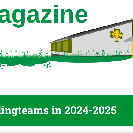
dingteams in 2024-2025