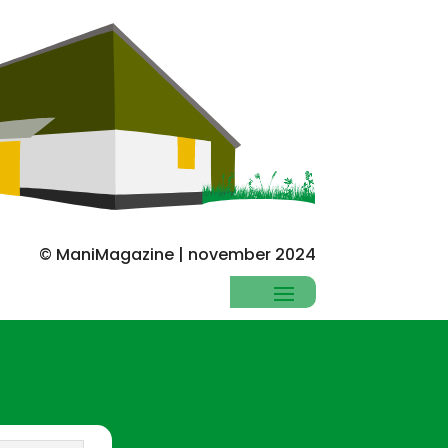
© ManiMagazine | november 2024