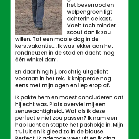
het beverrood en
welpengroen ligt
achterin de kast.
Voelt toch minder
scout dan ik zou
willen. Tot een mooie dag in de
kerstvakantie…. Ik was lekker aan het
rondneuzen in de stad en dacht ‘nog
één winkel dan’.
En daar hing hij, prachtig uitgelicht
vooraan in het rek. Ik knipperde nog
eens met mijn ogen en liep erop af.
Ik pakte hem en moest concluderen dat
hij echt was. Plots overviel mij een
zenuwachtigheid.. Wat als ik deze
perfectie niet zou passen? Ik nam een
hap lucht en stapte het pashokje in. Mijn
trui uit en ik gleed zo in de blouse.
Perfect. Ik ademde weer uit en ik ging