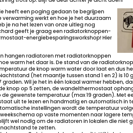
nnig trots op. Blijf de deur achter je dicht doen!
ie heeft een poging gedaan te begrijpen
 verwarming werkt en hoe je het duurzaam
eb je na het lezen van onze uitleg nog
chard geeft je graag een radiatorknoppen-
mostaat-energiebesparingsworkshop! Hier
len hangen radiatoren met radiatorknoppen
hoe warm het daar is. De stand van de radiatorkno
temperatuur de knop warm water door laat en dus he
Nachtstand (het maantje tussen stand 1 en 2) is 10 
17 graden. Wil je het in één lokaal warmer hebben, dan
 de knop op 5 zetten, de wandelthermostaat ophan
op de gewenste temperatuur (max 19 graden). Met ee
aat uit te lezen en handmatig en automatisch in te 
tomatische instellingen wordt de temperatuur volg
 weekschema op vaste momenten naar lagere tem
blijft wel nodig om de radiatoren in lokalen die niet 
nachtstand te zetten.