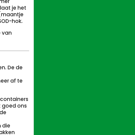
rmer
aat je het
 (maantje
 SOD-hok.
e van
en. De de
eer af te
lcontainers
ht goed ons
 de
 die
bakken