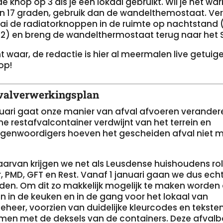
de knop op 3 als je een lokaal gebruikt. Wil je het wa
 17 graden, gebruik dan de wandelthemostaat. Verl
aai de radiatorknoppen in de ruimte op nachtstand
n 2) en breng de wandelthermostaat terug naar het
cht waar, de redactie is hier al meermalen live getuig
op!
valverwerkingsplan
nuari gaat onze manier van afval afvoeren verander
e restafvalcontainer verdwijnt van het terrein en
genwoordigers hoeven het gescheiden afval niet m
daarvan krijgen we net als Leusdense huishoudens ro
, PMD, GFT en Rest. Vanaf 1 januari gaan we dus ec
iden. Om dit zo makkelijk mogelijk te maken worden
n in de keuken en in de gang voor het lokaal van
heer, voorzien van duidelijke kleurcodes en teksten
en met de deksels van de containers. Deze afval