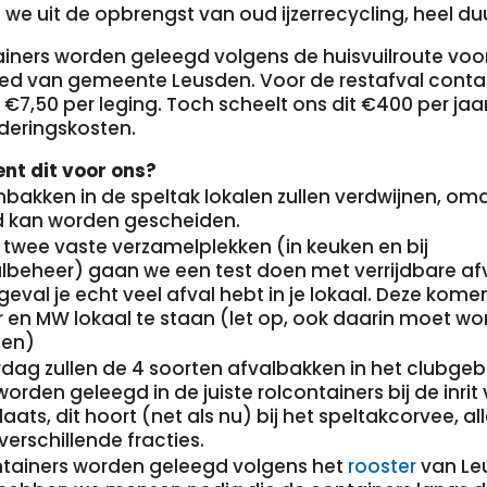
 we uit de opbrengst van oud ijzerrecycling, heel d
ainers worden geleegd volgens de huisvuilroute voo
ed van gemeente Leusden. Voor de restafval conta
€7,50 per leging. Toch scheelt ons dit €400 per jaa
jderingskosten.
nt dit voor ons?
nbakken in de speltak lokalen zullen verdwijnen, om
d kan worden gescheiden.
 twee vaste verzamelplekken (in keuken en bij
lbeheer) gaan we een test doen met verrijdbare af
geval je echt veel afval hebt in je lokaal. Deze kome
r en MW lokaal te staan (let op, ook daarin moet w
den)
erdag zullen de 4 soorten afvalbakken in het clubg
rden geleegd in de juiste rolcontainers bij de inrit
aats, dit hoort (net als nu) bij het speltakcorvee, all
verschillende fracties.
ntainers worden geleegd volgens het
rooster
van Le