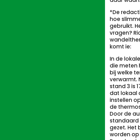
daar waanzi
*De redact
hoe slimme
gebruikt. H
vragen? Ri
wandelther
komt ie:
In de loka
die meten 
bij welke 
verwarmt. 
stand 3 is 
dat lokaal
instellen 
de thermost
Door de au
standaard
gezet. Het 
worden op 