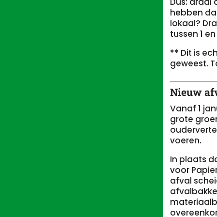
Dus: draai 
hebben dan
lokaal? Dr
tussen 1 e
** Dit is e
geweest. T
Nieuw af
Vanaf 1 ja
grote groen
ouderverte
voeren.
In plaats 
voor Papier
afval sche
afvalbakke
materiaalbe
overeenkom