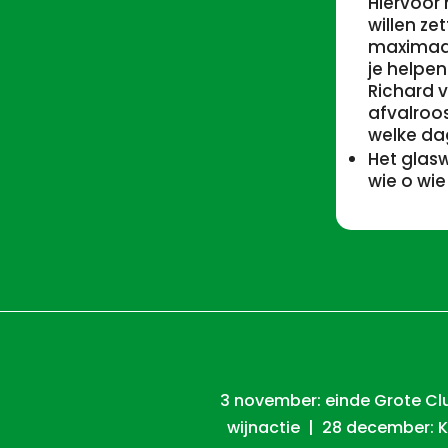
Hiervoor
willen ze
maximaal 
je helpe
Richard 
afvalroo
welke dag
Het glas
wie o wie
3 november: einde Grote Cl
wijnactie | 28 december: K