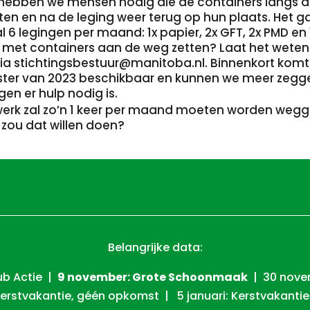
 hebben we mensen nodig die de containers langs 
tten en na de leging weer terug op hun plaats. Het 
6 legingen per maand: 1x papier, 2x GFT, 2x PMD en 1x
n met containers aan de weg zetten? Laat het wete
via stichtingsbestuur@manitoba.nl. Binnenkort komt
ster van 2023 beschikbaar en kunnen we meer zegg
en er hulp nodig is.
werk zal zo’n 1 keer per maand moeten worden wegg
 zou dat willen doen?
Belangrijke data:
ub Actie |
9 november: Grote Schoonmaak
| 30 novem
erstvakantie, géén opkomst | 5 januari: Kerstvakantie: