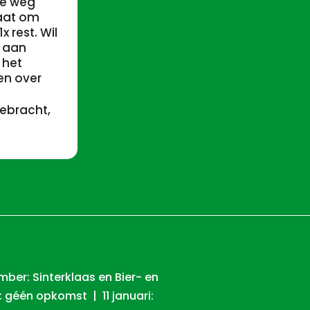
de weg
gaat om
 rest. Wil
n aan
 het
en over
ebracht,
ber: Sinterklaas en Bier- en
 géén opkomst | 11 januari: