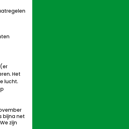
aatregelen
mten
(er
eren. Het
 lucht.
op
november
 bijna net
We zijn