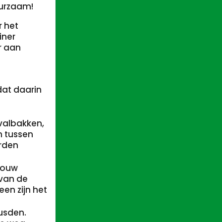
uurzaam!
r het
iner
r aan
dat daarin
valbakken,
n tussen
orden
ebouw
 van de
een zijn het
usden.