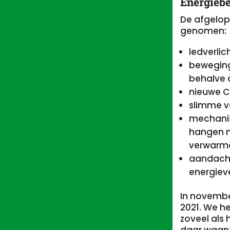
Energieb
De afgelop
genomen:
ledverlic
beweging
behalve 
nieuwe C
slimme 
mechanis
hangen no
verwarme
aandacht
energieve
In novembe
2021. We h
zoveel als