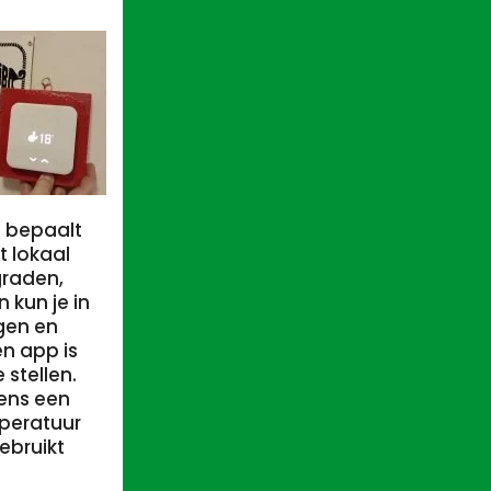
p bepaalt
t lokaal
graden,
 kun je in
gen en
n app is
stellen.
ens een
peratuur
gebruikt