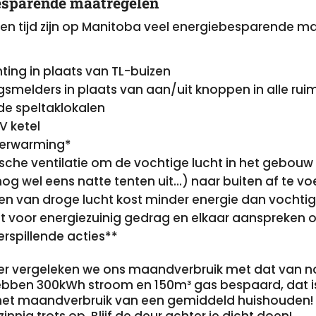
esparende maatregelen
en tijd zijn op Manitoba veel energiebesparende m
hting in plaats van TL-buizen
smelders in plaats van aan/uit knoppen in alle rui
de speltaklokalen
V ketel
verwarming*
che ventilatie om de vochtige lucht in het gebouw 
g wel eens natte tenten uit…) naar buiten af te vo
n van droge lucht kost minder energie dan vochtige
 voor energiezuinig gedrag en elkaar aanspreken 
rspillende acties**
r vergeleken we ons maandverbruik met dat van 
ebben 300kWh stroom en 150m³ gas bespaard, dat is
 het maandverbruik van een gemiddeld huishouden! 