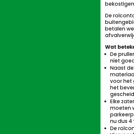
bekostigen
De rolcont
buitengebi
betalen we 
afvalverwi
Wat beteke
De prulle
niet goe
Naast de
materiaa
voor het 
het beve
geschei
Elke zat
moeten wo
parkeerpl
nu dus 4 
De rolco