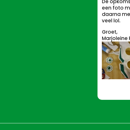
De opkomst
een foto m
daarna met 
veel lol.
Groet,
Marjoleine 