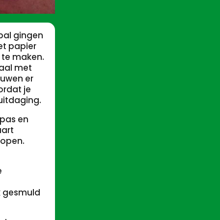
bal gingen
et papier
r te maken.
kaal met
ouwen er
rdat je
uitdaging.
mpas en
aart
lopen.
e
jk gesmuld