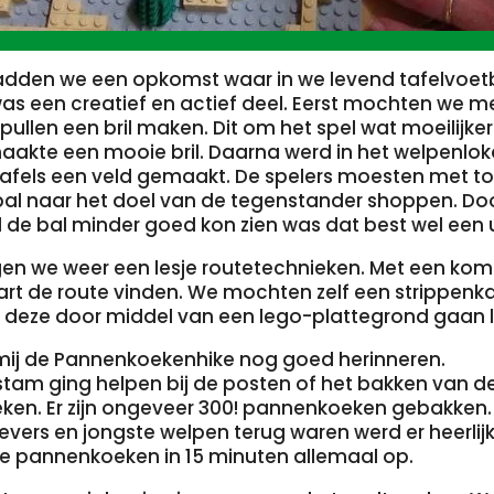
adden we een opkomst waar in we levend tafelvoet
was een creatief en actief deel. Eerst mochten we m
pullen een bril maken. Dit om het spel wat moeilijke
aakte een mooie bril. Daarna werd in het welpenlo
tafels een veld gemaakt. De spelers moesten met t
bal naar het doel van de tegenstander shoppen. Doo
l de bal minder goed kon zien was dat best wel een 
regen we weer een lesje routetechnieken. Met een ko
art de route vinden. We mochten zelf een strippenk
 deze door middel van een lego-plattegrond gaan 
 mij de Pannenkoekenhike nog goed herinneren.
tam ging helpen bij de posten of het bakken van d
en. Er zijn ongeveer 300! pannenkoeken gebakken.
bevers en jongste welpen terug waren werd er heerli
e pannenkoeken in 15 minuten allemaal op.