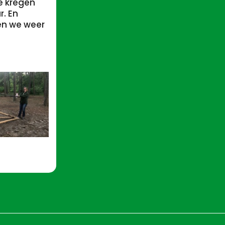
e kregen
. En
den we weer