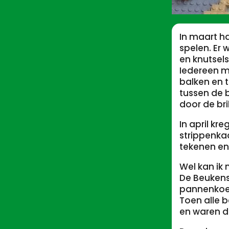
In maart h
spelen. Er 
en knutsels
Iedereen m
balken en 
tussen de 
door de bri
In april k
strippenka
tekenen en
Wel kan ik
De Beukens
pannenkoek
Toen alle 
en waren d