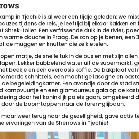
rrows
mp in Tjechië is al weer een tijdje geleden: we mis
auzes tijdens de reis, je leeftijd bij elkaar kakken en
et Shrek-toilet. Een verfrissende duik in de rivier, poe
n warme douche in Praag. De zon op je benen, een
of de muggen en knutten die ze kietelen.
open matje, de snelle tuk in de bus en met zijn allen
lapen. Lekker bubbelend water uit de supermarkt, ge
t het beekje en een overdosis koffie. De bakplaat vo
gehamerde schnitzels, een machtige lasagne en past
 de begeleidingkamer. Een avondje door de stad st
 kampvuurtje en een glamourreus gala op de kaste
dering door het koninklijk paleis gaan, omgekeerd 
 door de boomtoppen naar de toren-glijbaan.
maar weer terug naar de gezelligheid, gave activit
e ervaringen van de Sherrows in Tjechië!