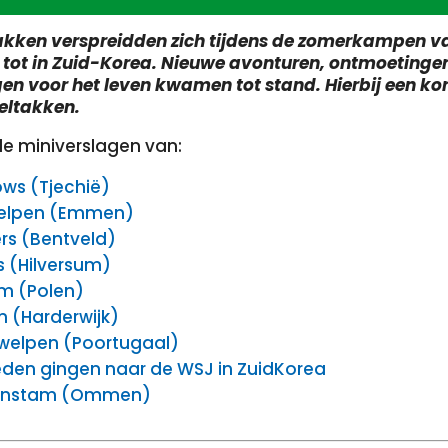
akken verspreidden zich tijdens de zomerkampen v
 tot in Zuid-Korea. Nieuwe avonturen, ontmoetinge
en voor het leven kwamen tot stand. Hierbij een kor
peltakken.
de miniverslagen van:
ows (Tjechië)
welpen (Emmen)
rs (Bentveld)
s (Hilversum)
m (Polen)
n (Harderwijk)
elpen (Poortugaal)
leden gingen naar de WSJ in ZuidKorea
enstam (Ommen)