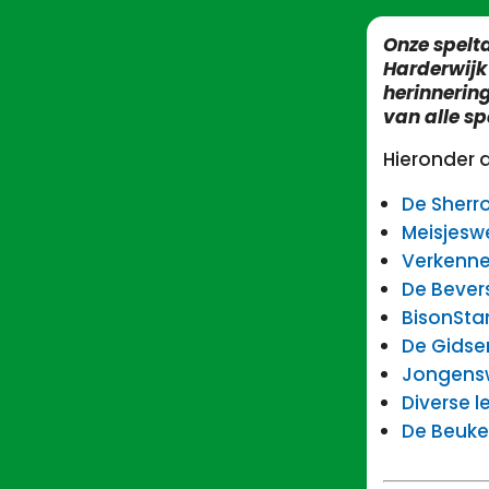
Onze spelt
Harderwijk
herinnering
van alle s
Hieronder 
De Sherr
Meisjes
Verkenne
De Bever
BisonSta
De Gidse
Jongensw
Diverse 
De Beuk