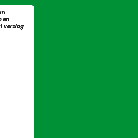
an
n en
t verslag