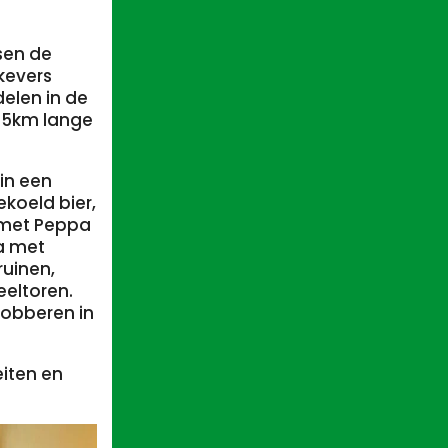
sen de
 kevers
delen in de
 35km lange
 in een
koeld bier,
l met Peppa
a met
ruinen,
eltoren.
dobberen in
eiten en