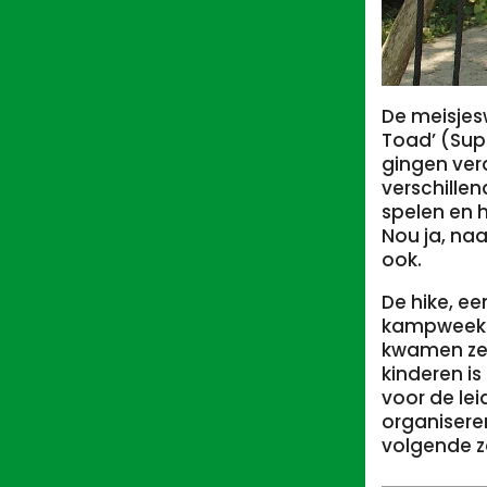
De meisjes
Toad’ (Sup
gingen ver
verschille
spelen en 
Nou ja, na
ook.
De hike, e
kampweek i
kwamen ze 
kinderen i
voor de lei
organisere
volgende 