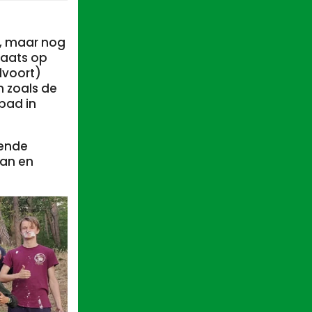
n, maar nog
laats op
dvoort)
n zoals de
bad in
rende
aan en