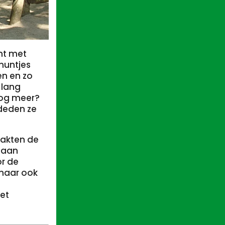
ht met
muntjes
en en zo
 lang
nog meer?
 deden ze
aakten de
daan
or de
 maar ook
et