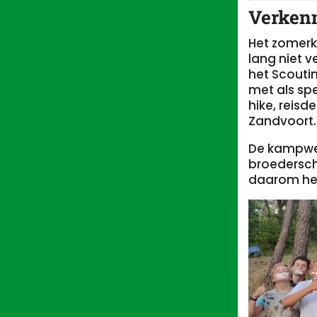
Verken
Het zomerk
lang niet 
het Scoutin
met als sp
hike, reis
Zandvoort.
De kampwee
broedersch
daarom heb