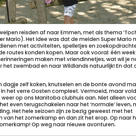
welpen reisden af naar Emmen, met als thema ‘Toc
er Mario). Het idee was dat de meiden Super Mario 
dienen met activiteiten, spelletjes en zoekopdracht
nde routes konden kopen. Maar ook vooral: één week
herinneringen maken met vriendinnetjes, wat wil je 
ar het zwembad en naar Wildlands natuurlijk! En dat
en dagje zelf koken, knutselen en de bonte avond m
n het verre Oosten compleet. Vermoeid, maar vol
weer op ons Manitoba clubhuis aan. Niet alleen vo
s het even terugschakelen naar het ‘normale’ leven,
ding. Het hele seizoen zijn ze bezig geweest met het
n van het zomerkamp en dan zit het erop. Op naar h
zomerkamp! Op weg naar nieuwe avonturen.