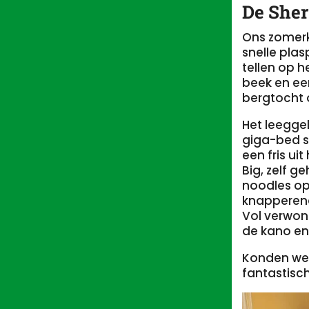
De She
Ons zomerka
snelle plasp
tellen op h
beek en ee
bergtocht 
Het leeggel
giga-bed s
een fris ui
Big, zelf 
noodles op
knapperend
Vol verwon
de kano en
Konden we 
fantastisch