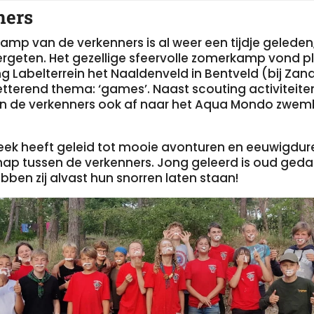
ners
amp van de verkenners is al weer een tijdje gelede
vergeten. Het gezellige sfeervolle zomerkamp vond p
g Labelterrein het Naaldenveld in Bentveld (bij Zan
etterend thema: ‘games’. Naast scouting activiteite
den de verkenners ook af naar het Aqua Mondo zwem
k heeft geleid tot mooie avonturen en eeuwigdu
ap tussen de verkenners. Jong geleerd is oud ged
ben zij alvast hun snorren laten staan!