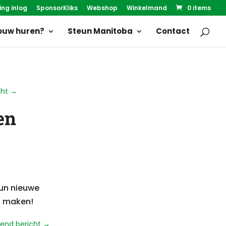
ing inlog
SponsorKliks
Webshop
Winkelmand
0 items
uw huren?
Steun Manitoba
Contact
cht
→
en
un nieuwe
an maken!
end bericht
→