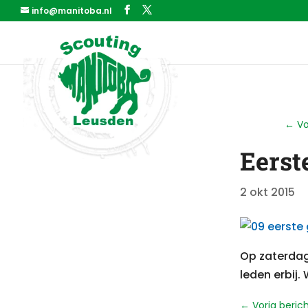
info@manitoba.nl
←
Vo
Eerst
2 okt 2015
Op zaterdag
leden erbij
←
Vorig beric