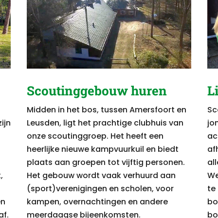
Scoutinggebouw huren
L
Midden in het bos, tussen Amersfoort en
Sc
ijn
Leusden, ligt het prachtige clubhuis van
jo
onze scoutinggroep. Het heeft een
act
heerlijke nieuwe kampvuurkuil en biedt
af
plaats aan groepen tot vijftig personen.
all
,
Het gebouw wordt vaak verhuurd aan
We
(sport)verenigingen en scholen, voor
te
en
kampen, overnachtingen en andere
bo
af.
meerdaagse bijeenkomsten.
bo