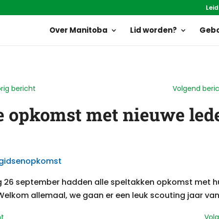
Leid
Over Manitoba
Lid worden?
Gebo
rig bericht
Volgend beri
e opkomst met nieuwe led
 26 september hadden alle speltakken opkomst met h
. Welkom allemaal, we gaan er een leuk scouting jaar v
ht
Volg