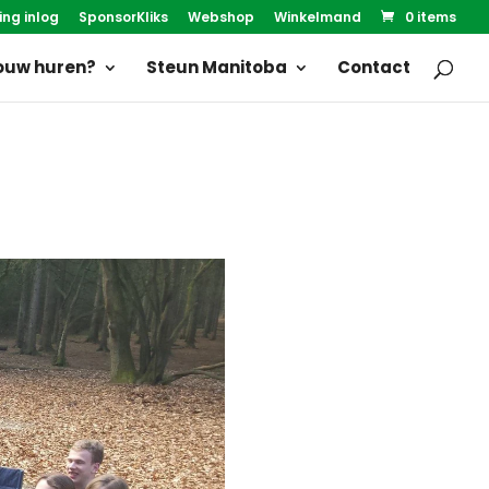
ing inlog
SponsorKliks
Webshop
Winkelmand
0 items
uw huren?
Steun Manitoba
Contact