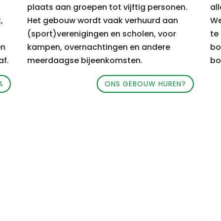
plaats aan groepen tot vijftig personen.
all
,
Het gebouw wordt vaak verhuurd aan
We
(sport)verenigingen en scholen, voor
te
en
kampen, overnachtingen en andere
bo
af.
meerdaagse bijeenkomsten.
bo
A
ONS GEBOUW HUREN?