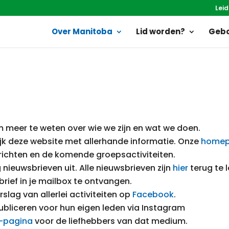
Leid
Over Manitoba
Lid worden?
Gebo
 om meer te weten over wie we zijn en wat we doen.
lijk deze website met allerhande informatie. Onze
home
richten en de komende groepsactiviteiten.
ieuwsbrieven uit. Alle nieuwsbrieven zijn
hier
terug te l
ief in je mailbox te ontvangen.
lag van allerlei activiteiten op
Facebook
.
liceren voor hun eigen leden via Instagram
r-pagina
voor de liefhebbers van dat medium.