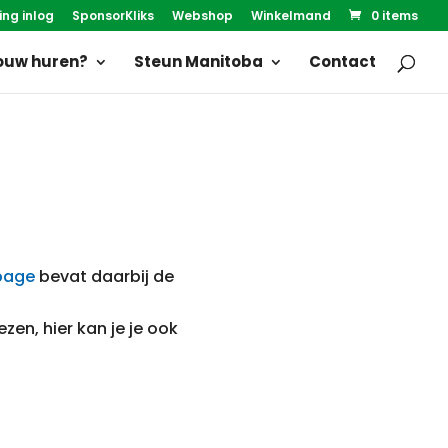
ing inlog
SponsorKliks
Webshop
Winkelmand
0 items
uw huren?
Steun Manitoba
Contact
page
bevat daarbij de
ezen, hier kan je je ook