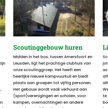
Scoutinggebouw huren
L
Midden in het bos, tussen Amersfoort en
Sc
ijn
Leusden, ligt het prachtige clubhuis van
jo
onze scoutinggroep. Het heeft een
act
heerlijke nieuwe kampvuurkuil en biedt
af
plaats aan groepen tot vijftig personen.
all
,
Het gebouw wordt vaak verhuurd aan
We
(sport)verenigingen en scholen, voor
te
en
kampen, overnachtingen en andere
bo