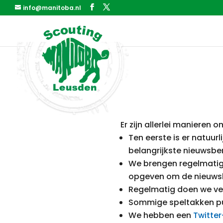
info@manitoba.nl
Er zijn allerlei manieren
Ten eerste is er natuur
belangrijkste nieuwsbe
We brengen regelmatig n
opgeven om de nieuwsbr
Regelmatig doen we vers
Sommige speltakken pub
We hebben een
Twitte