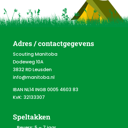
Adres / contactgegevens
Scouting Manitoba
Dodeweg 10A
3832 RD Leusden
info@manitoba.nl
IBAN NL14 INGB 0005 4603 83
KvK: 32133307
Speltakken
Bevers: 5 – 7 jaar