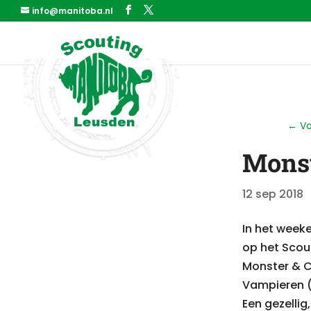
info@manitoba.nl
←
Vo
Monst
12 sep 2018
In het week
op het Scou
Monster & C
Vampieren (
Een gezellig