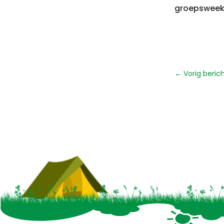
groepsweeke
←
Vorig beric