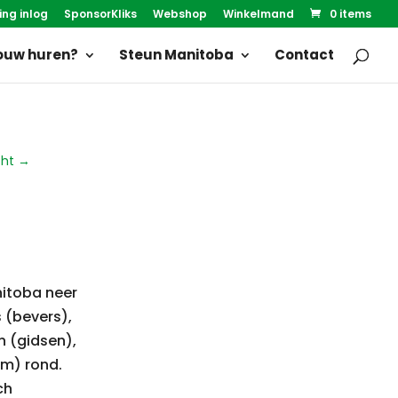
ing inlog
SponsorKliks
Webshop
Winkelmand
0 items
uw huren?
Steun Manitoba
Contact
cht
→
nitoba neer
 (bevers),
n (gidsen),
am) rond.
ch