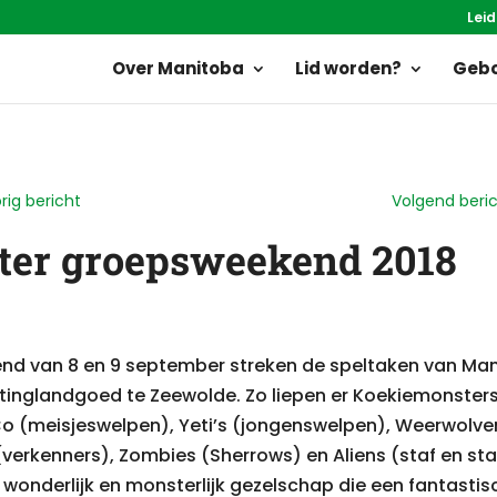
Leid
Over Manitoba
Lid worden?
Gebo
rig bericht
Volgend beri
er groepsweekend 2018
end van 8 en 9 september streken de speltaken van Ma
tinglandgoed te Zeewolde. Zo liepen er Koekiemonsters
o (meisjeswelpen), Yeti’s (jongenswelpen), Weerwolve
verkenners), Zombies (Sherrows) en Aliens (staf en st
, wonderlijk en monsterlijk gezelschap die een fantastis