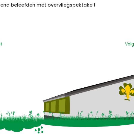
nd beleefden met overvliegspektakel!
ht
Volg