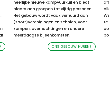
heerlijke nieuwe kampvuurkuil en biedt
af
plaats aan groepen tot vijftig personen.
all
,
Het gebouw wordt vaak verhuurd aan
We
(sport)verenigingen en scholen, voor
te
en
kampen, overnachtingen en andere
bo
af.
meerdaagse bijeenkomsten.
bo
A
ONS GEBOUW HUREN?