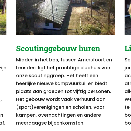
Scoutinggebouw huren
L
Midden in het bos, tussen Amersfoort en
Sc
ijn
Leusden, ligt het prachtige clubhuis van
jo
onze scoutinggroep. Het heeft een
act
heerlijke nieuwe kampvuurkuil en biedt
af
plaats aan groepen tot vijftig personen.
all
,
Het gebouw wordt vaak verhuurd aan
We
(sport)verenigingen en scholen, voor
te
en
kampen, overnachtingen en andere
bo
af.
meerdaagse bijeenkomsten.
bo