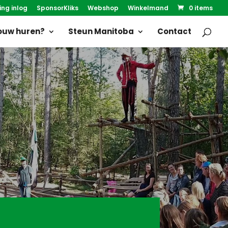
ing inlog
SponsorKliks
Webshop
Winkelmand
0 items
uw huren?
Steun Manitoba
Contact